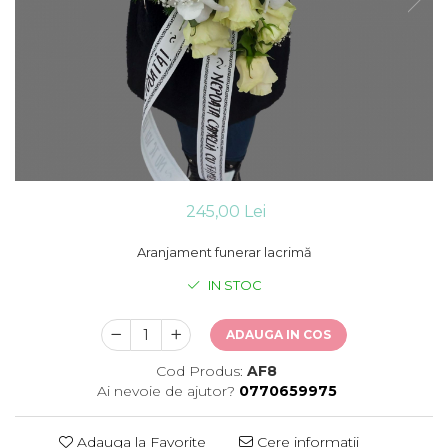
245,00 Lei
Aranjament funerar lacrimă
IN STOC
ADAUGA IN COS
Cod Produs:
AF8
Ai nevoie de ajutor?
0770659975
Adauga la Favorite
Cere informatii