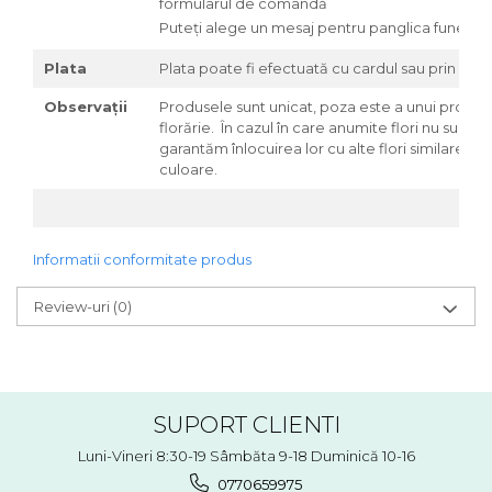
formularul de comandă
Puteți alege un mesaj pentru panglica funerar
Plata
Plata poate fi efectuată cu cardul sau prin ordi
Observații
Produsele sunt unicat, poza este a unui produs r
florărie. În cazul în care anumite flori nu sunt di
garantăm înlocuirea lor cu alte flori similare ca f
culoare.
Informatii conformitate produs
Review-uri
(0)
SUPORT CLIENTI
Luni-Vineri 8:30-19 Sâmbăta 9-18 Duminică 10-16
0770659975