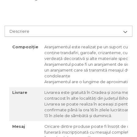
Descriere
Compoziție
Aranjamentul este realizat pe un suport cu buret
conține trandafiri, garoafe, crizanteme, cupe d
verdeață decorativă și alte materiale specifice
Aranjamentul poate fi un aranjament de sicriu s
un aranjament care să transmită mesajul dvs d
condoleanțe
Aranjamentul are o lungime de aproximativ c
Livrare
Livrarea este gratuită în Oradea și zona metropo
contracost în alte localități din județul Bihor
Livrarea se poate realiza în aceeași zi pentru 
confirmate până la ora 16 în zilele lucrătoare și
13 în zilele de sâmbătă și duminică.
Mesaj
Oricare dintre produse poate fi însoțit de o pa
funerară inscripționată cu mesajul completat d