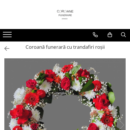
Coroană funerară cu trandafiri roșii