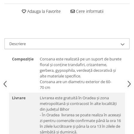
Adauga la Favorite
Cere informatii
Descriere
Compoziție
Coroana este realizată pe un suport de burete
floral și conține trandafiri, crizanteme,
gerbera, gypsophila, verdeață decorativă și
alte materiale specifice.
Coroana are un diametru exterior de 60-
70 cm
Livrare
Livrarea este gratuită în Oradea și zona
metropolitană și contracost în alte localități
din județul Bihor
- În Oradea livrarea se poate realiza în aceeași
zi pentru comenzile confirmate până la ora 16
în zilele lucrătoare și pâna la ora 13 în zilele de
sâmbătă și duminică.