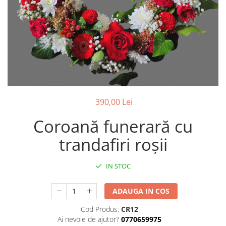
390,00 Lei
Coroană funerară cu
trandafiri roșii
IN STOC
ADAUGA IN COS
Cod Produs:
CR12
Ai nevoie de ajutor?
0770659975