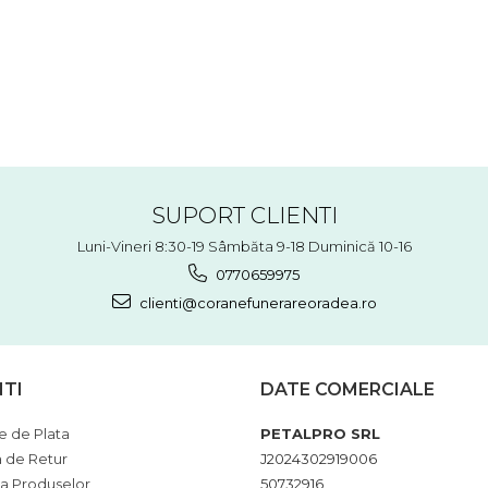
SUPORT CLIENTI
Luni-Vineri 8:30-19 Sâmbăta 9-18 Duminică 10-16
0770659975
clienti@coranefunerareoradea.ro
NTI
DATE COMERCIALE
 de Plata
PETALPRO SRL
a de Retur
J2024302919006
ia Produselor
50732916